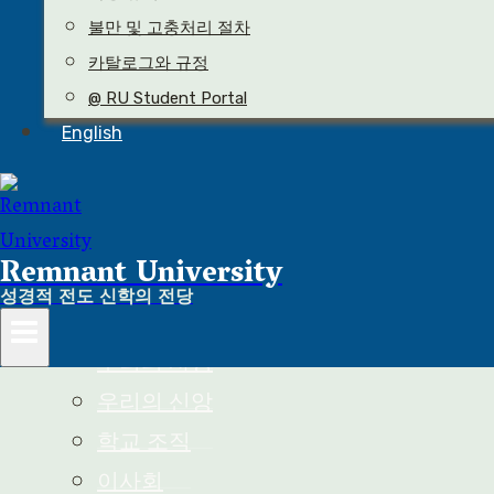
불만 및 고충처리 절차
카탈로그와 규정
@ RU Student Portal
English
학교 소개
렘넌트 대학교에 오신 것을 환영합니
다
Remnant University
설립자 인사말
성경적 전도 신학의 전당
총장 환영사
우리의 사명
우리의 신앙
학교 조직
이사회