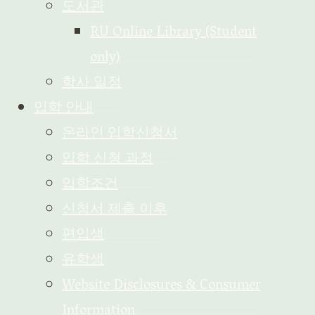
도서관
RU Online Library (Student
only)
학사 일정
입학 안내
온라인 입학신청서
입학 신청 과정
입학조건
신청서 제출 이후
편입생
유학생
Website Disclosures & Consumer
Information