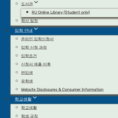
도서관
RU Online Library (Student only)
학사 일정
REMNANT UNIVERSITY
입학 안내
1424 Cavender Dr. Hurst, TX 76053 USA
TEL
: 1-562-945-6470
온라인 입학신청서
Email
:
RU@RtUniv.org
입학 신청 과정
입학조건
Website Disclosures & Consumer Information
신청서 제출 이후
WORLD EVANGELIZATION EVANGELISM ALLIANCE, INC. 
편입생
BUSINESS NUMBER 114-82-01565 | 84 GONGSEO RO 56GIL, GANG
유학생
Website Disclosures & Consumer Information
Office Hours
:
Mon-Fri, 9:30am - 12pm, 1pm - 6:30pm (CST)
학교생활
학교생활
© 2026 Remnant University & World Evangelization Alliance, inc
학생 규칙
All material presented herein is intended for information purposes only.