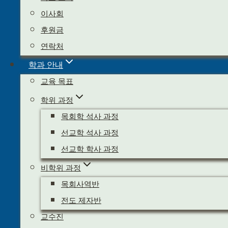
이사회
후원금
연락처
학과 안내
교육 목표
학위 과정
목회학 석사 과정
검색
선교학 석사 과정
공지사항
선교학 학사 과정
번호
제목
작성자
날짜
조회
비학위 과정
등록된 게시물이 없습니다
목회사역반
전도 제자반
교수진